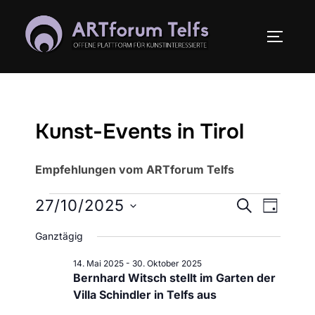
Zum
Inhalt
SEITEN
springen
Kunst-Events in Tirol
Empfehlungen vom ARTforum Telfs
Veranstaltungen
V
27/10/2025
V
SUCHE
TAG
für
e
D
e
Ganztägig
27.
a
r
r
14. Mai 2025
-
30. Oktober 2025
t
Oktober
a
Bernhard Witsch stellt im Garten der
u
a
2025
Villa Schindler in Telfs aus
n
m