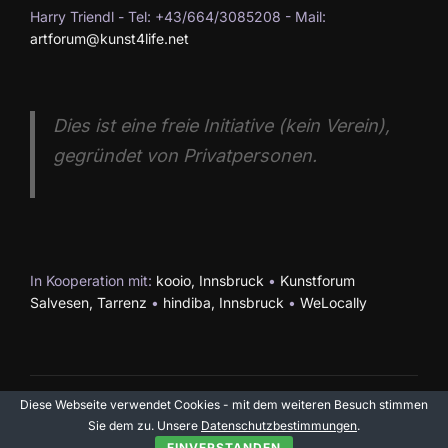
Harry Triendl - Tel: +43/664/3085208 - Mail:
t
S
artforum@kunst4life.net
e
u
n
c
-
Dies ist eine freie Initiative (kein Verein),
h
N
gegründet von Privatpersonen.
a
e
v
u
i
n
In Kooperation mit:
kooio, Innsbruck
•
Kunstforum
g
Salvesen, Tarrenz
•
hindiba, Innsbruck
•
WeLocally
a
d
t
A
i
n
Diese Webseite verwendet Cookies - mit dem weiteren Besuch stimmen
Impressum & Datenschutz
o
Sie dem zu. Unsere
Datenschutzbestimmungen
.
EINVERSTANDEN