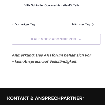
s
n
w
Villa Schindler
Obermarktstraße 45, Telfs
t
s
ä
a
h
t
l
Vorheriger Tag
Nächster Tag
l
a
t
e
KALENDER ABONNIEREN
u
n
l
n
.
t
Anmerkung: Das ARTforum behält sich vor
g
u
– kein Anspruch auf Vollständigkeit.
A
n
n
s
g
i
e
c
KONTAKT & ANSPRECHPARTNER:
n
h