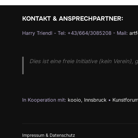
a
g
v
e
KONTAKT & ANSPRECHPARTNER:
i
n
Harry Triendl - Tel: +43/664/3085208 - Mail:
art
S
g
c
a
h
Dies ist eine freie Initiative (kein Verein
l
t
ü
i
s
o
s
In Kooperation mit:
kooio, Innsbruck
•
Kunstforum
e
n
l
w
o
Impressum & Datenschutz
r