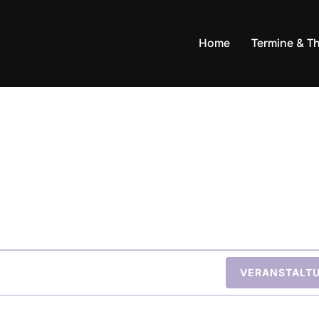
Home
Termine & T
n
VERANSTALT