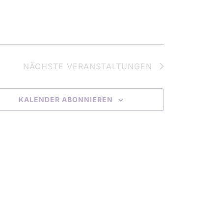
i
o
n
NÄCHSTE
VERANSTALTUNGEN
KALENDER ABONNIEREN