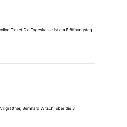
c
h
t
nline-Ticket Die Tageskasse ist am Eröffnungstag
e
n
-
N
a
v
i
g
illgrattner, Bernhard Witsch) über die 3
a
t
 OUTREACH FESTIVAL IN SCHWAZ"