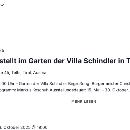
25
tellt im Garten der Villa Schindler in 
45, Telfs, Tirol, Austria
9.00 Uhr – Garten der Villa Schindler Begrüßung: Bürgermeister Chris
ogramm: Markus Koschuh Ausstellungsdauer: 15. Mai – 30. Oktober
MEHR
ÜBER "BERNHARD WITSC
LESEN
6. Oktober 2025 @ 19:00