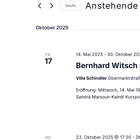
r
Anstehende
t
Heute
a
e
D
S
a
n
Oktober 2025
c
t
s
h
u
t
l
m
14. Mai 2025
-
30. Oktober 20
FR.
17
ü
w
Bernhard Witsch s
a
s
ä
l
Villa Schindler
Obermarktstraße 
s
h
Eröffnung: Mittwoch, 14. Mai 1
e
l
t
Sandra Marsoun-Kaindl Kurzpr
l
e
u
w
n
n
o
.
r
g
t
23. Oktober 2025 @ 17:30
-
2
DO.