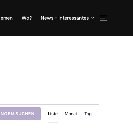
hemen
Wo?
News + Interessantes
SEITENLE
V
UNGEN SUCHEN
Liste
Monat
Tag
e
r