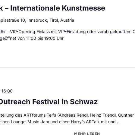
k – Internationale Kunstmesse
piastraße 10, Innsbruck, Tirol, Austria
Uhr - VIP-Opening Einlass mit VIP-Einladung oder vorab gekauftem O
geöffnet von 11:00 bis 19:00 Uhr
 16:00
utreach Festival in Schwaz
tellung des ARTforums Telfs (Andreas Rendl, Heinz Triendl, Günther V
einen Lounge-Music-Jam und einen Harry’s ARTalk mit und …
MEHR
ÜBER "DAYS OF ART @
LESEN