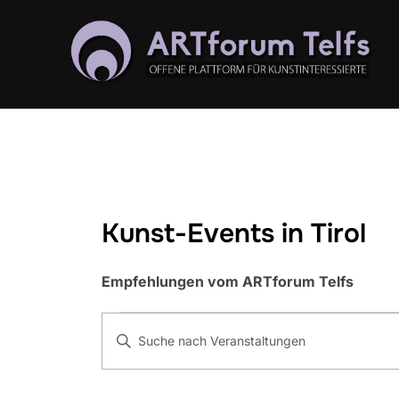
Zum
Inhalt
springen
Kunst-Events in Tirol
Empfehlungen vom ARTforum Telfs
Veranstaltunge
V
B
e
i
t