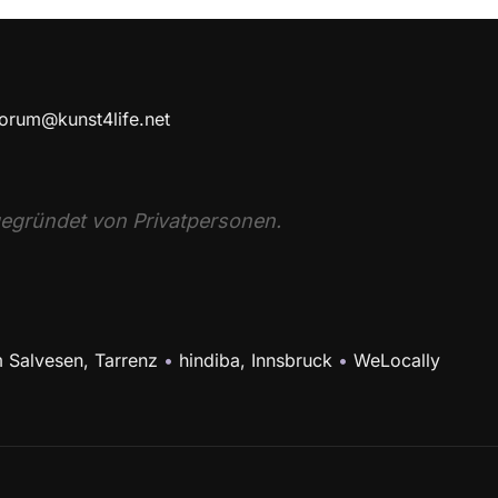
forum@kunst4life.net
), gegründet von Privatpersonen.
 Salvesen, Tarrenz
•
hindiba, Innsbruck
•
WeLocally