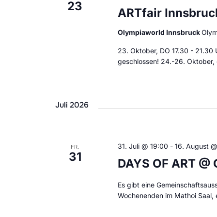
23
e
e
ARTfair Innsbruc
i
n
Olympiaworld Innsbruck
Olym
n
S
23. Oktober, DO 17.30 - 21.30 
g
geschlossen! 24.-26. Oktober, 
u
e
b
c
e
Juli 2026
h
n
.
e
S
31. Juli @ 19:00
-
16. August @
FR.
u
31
u
DAYS OF ART @ O
n
c
h
Es gibt eine Gemeinschaftsauss
d
Wochenenden im Mathoi Saal, 
e
A
n