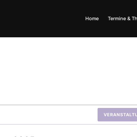
Home
Termine & T
n
VERANSTALT