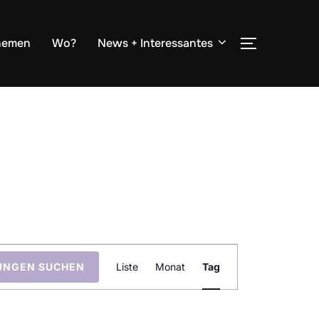
hemen
Wo?
News + Interessantes
SEITENLE
V
UNGEN SUCHEN
Liste
Monat
Tag
e
r