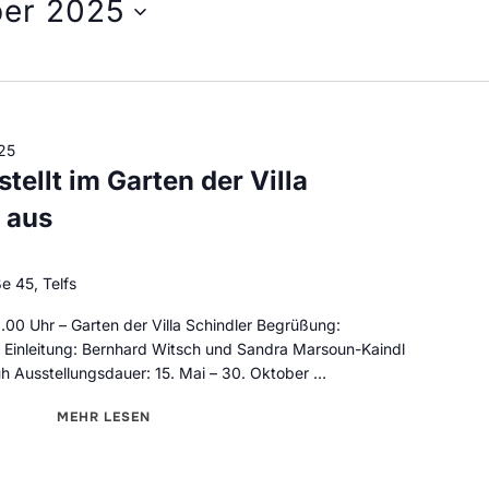
ber 2025
25
tellt im Garten der Villa
s aus
e 45, Telfs
9.00 Uhr – Garten der Villa Schindler Begrüßung:
g Einleitung: Bernhard Witsch und Sandra Marsoun-Kaindl
 Ausstellungsdauer: 15. Mai – 30. Oktober …
MEHR
ÜBER "BERNHARD WITSCH STELLT IM GARTEN DER V
LESEN