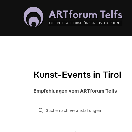
Zum
Inhalt
springen
Kunst-Events in Tirol
Empfehlungen vom ARTforum Telfs
Veranstaltunge
V
B
e
i
für
t