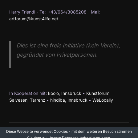
t
S
a
Harry Triendl - Tel: +43/664/3085208 - Mail:
e
artforum@kunst4life.net
u
n
n
c
s
-
Dies ist eine freie Initiative (kein Verein),
h
N
t
gegründet von Privatpersonen.
a
e
a
v
u
l
i
n
t
g
In Kooperation mit:
kooio, Innsbruck
•
Kunstforum
a
d
u
Salvesen, Tarrenz
•
hindiba, Innsbruck
•
WeLocally
t
A
n
i
n
g
o
Diese Webseite verwendet Cookies - mit dem weiteren Besuch stimmen
Impressum & Datenschutz
Sie dem zu. Unsere
Datenschutzbestimmungen
.